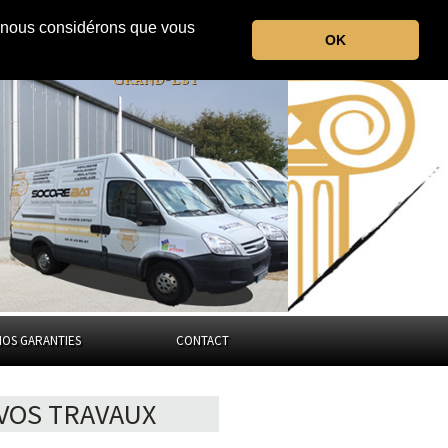
r, nous considérons que vous
OK
les Vosges
Grand-Est
NOS GARANTIES
CONTACT
VOS TRAVAUX