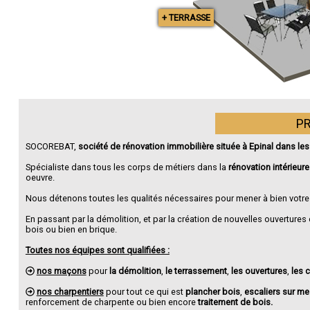
+ TERRASSE
P
SOCOREBAT,
société de rénovation immobilière située à Epinal dans le
Spécialiste dans tous les corps de métiers dans la
rénovation intérieure
oeuvre.
Nous détenons toutes les qualités nécessaires pour mener à bien votre 
En passant par la démolition, et par la création de nouvelles ouvertures
bois ou bien en brique.
Toutes nos équipes sont qualifiées :
nos maçons
pour
la démolition
,
le terrassement
,
les ouvertures
,
les 
nos charpentiers
pour tout ce qui est
plancher bois
,
escaliers sur me
renforcement de charpente ou bien encore
traitement de bois.