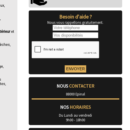
lux,
Besoin d'aide ?
,
Nous vous rappellons gratuitement.
xtérieur
et
sèches,
ge,
s
tes,
NOUS
CONTACTER
88000 Epinal
NOS
HORAIRES
Du Lundi au vendredi
9h00 - 18h00