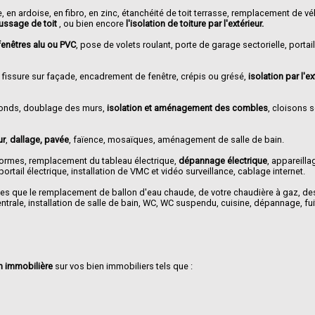
e, en ardoise, en fibro, en zinc, étanchéité de toit terrasse, remplacement de vé
ssage de toit
, ou bien encore
l'isolation de toiture par l'extérieur.
enêtres alu ou PVC
, pose de volets roulant, porte de garage sectorielle, portail
e fissure sur façade, encadrement de fenêtre, crépis ou grésé,
isolation par l'e
fonds, doublage des murs,
isolation et aménagement des combles
, cloisons 
ur
,
dallage, pavée
, faïence, mosaïques, aménagement de salle de bain.
normes, remplacement du tableau électrique,
dépannage électrique
, appareilla
rtail électrique, installation de VMC et vidéo surveillance, cablage internet.
lles que le remplacement de ballon d'eau chaude, de votre chaudière à gaz, de
rale, installation de salle de bain, WC, WC suspendu, cuisine, dépannage, fui
n immobilière
sur vos bien immobiliers tels que :