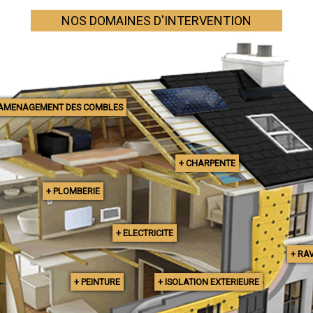
NOS DOMAINES D'INTERVENTION
 AMENAGEMENT DES COMBLES
+ CHARPENTE
+ PLOMBERIE
+ ELECTRICITE
+ RA
+ PEINTURE
+ ISOLATION EXTERIEURE