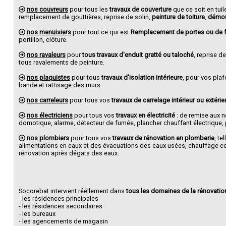
nos couvreurs
pour tous les
travaux de couverture
que ce soit en tuil
remplacement de gouttières, reprise de solin,
peinture de toiture
,
démou
nos menuisiers
pour tout ce qui est
Remplacement de portes ou de f
portillon, clôture.
nos ravaleurs
pour
tous travaux d'enduit gratté ou taloché
, reprise d
tous ravalements de peinture.
nos plaquistes
pour tous
travaux d'isolation intérieure
, pour vos pla
bande et rattisage des murs.
nos carreleurs
pour tous vos
travaux de carrelage intérieur ou extérie
nos électriciens
pour tous vos
travaux en électricité
: de remise aux 
domotique, alarme, détecteur de fumée, plancher chauffant électrique, po
nos plombiers
pour tous vos
travaux de rénovation en plomberie
, te
alimentations en eaux et des évacuations des eaux usées, chauffage cent
rénovation après dégats des eaux.
Socorebat intervient rééllement dans
tous les domaines de la rénovatio
- les résidences principales
- les résidences secondaires
- les bureaux
- les agencements de magasin