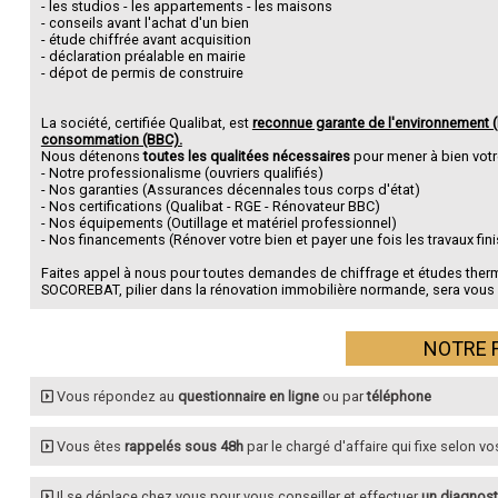
- les studios - les appartements - les maisons
- conseils avant l'achat d'un bien
- étude chiffrée avant acquisition
- déclaration préalable en mairie
- dépot de permis de construire
La société, certifiée Qualibat, est
reconnue garante de l'environnement 
consommation (BBC).
Nous détenons
toutes les qualitées nécessaires
pour mener à bien votre
- Notre professionalisme (ouvriers qualifiés)
- Nos garanties (Assurances décennales tous corps d'état)
- Nos certifications (Qualibat - RGE - Rénovateur BBC)
- Nos équipements (Outillage et matériel professionnel)
- Nos financements (Rénover votre bien et payer une fois les travaux fini
Faites appel à nous pour toutes demandes de chiffrage et études thermiq
SOCOREBAT, pilier dans la rénovation immobilière normande, sera vous g
NOTRE 
Vous répondez au
questionnaire en ligne
ou par
téléphone
Vous êtes
rappelés sous 48h
par le chargé d'affaire qui fixe selon v
Il se déplace chez vous pour vous conseiller et effectuer
un diagnost