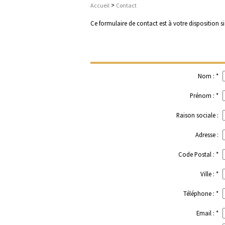
>
Accueil
Contact
Ce formulaire de contact est à votre disposition s
Nom : *
Prénom : *
Raison sociale :
Adresse :
Code Postal : *
Ville : *
Téléphone : *
Email : *