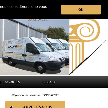
r, nous considérons que vous
OK
les Vosges
Grand-Est
NOS GARANTIES
CONTACT
69 personnes consultent SOCOREBAT
APPELEZ-NOUS