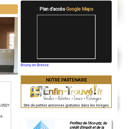
Plan d'accès
Google Maps
Bourg-en-Bresse
Saint-Quentin
Montluçon
Manosque
NOTRE PARTENAIRE
Gap
Nice
Annonay
Charleville-Mézières
Pamiers
Troyes
1/2021
Site de petites annonces gratuites dans les Vosges
Narbonne
Rodez
es
Marseille
Caen
Profitez de l'éco-ptz, du
Aurillac
crédit d'impôt et de la