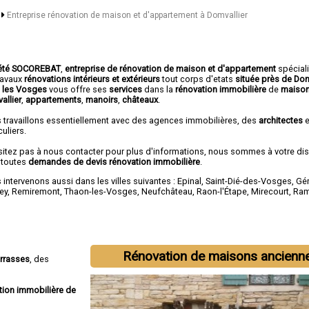
s
Entreprise rénovation de maison et d'appartement à Domvallier
été SOCOREBAT
,
entreprise de rénovation de maison et d'appartement
spécial
travaux
rénovations intérieurs et extérieurs
tout corps d'etats
située près de Dom
 les Vosges
vous offre ses
services
dans la
rénovation immobilière
de
maison
allier
,
appartements
,
manoirs
,
châteaux
.
 travaillons essentiellement avec des agences immobilières, des
architectes
e
culiers.
sitez pas à nous contacter pour plus d'informations, nous sommes à votre di
 toutes
demandes de devis rénovation immobilière
.
intervenons aussi dans les villes suivantes :
Epinal
,
Saint-Dié-des-Vosges
,
Gé
ey
,
Remiremont
,
Thaon-les-Vosges
,
Neufchâteau
,
Raon-l'Étape
,
Mirecourt
,
Ram
Rénovation de maisons ancienn
errasses
, des
tion immobilière de