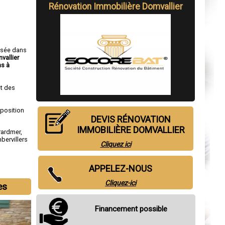
Rénovation Immobilière Domvallier
isée dans
vallier
s à
t des
sposition
DEVIS RÉNOVATION
IMMOBILIÈRE DOMVALLIER
rardmer
,
bervillers
Cliquez ici
APPELEZ-NOUS
Cliquez-ici
es
Financement possible