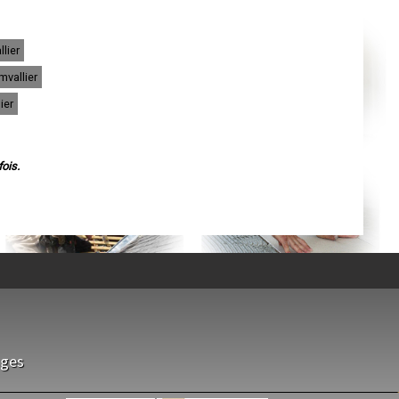
Agen
Mende
Angers
Cherbourg-Octeville
lier
Reims
Saint-Dizier
mvallier
Laval
Nancy
ier
Verdun
Lorient
Metz
Nevers
Lille
ois.
Beauvais
Alençon
Calais
Clermont-Ferrand
Pau
Tarbes
Perpignan
Strasbourg
Mulhouse
Lyon
Vesoul
Chalon-sur-Saône
Le Mans
Chambéry
sges
Annecy
Paris
Le Havre