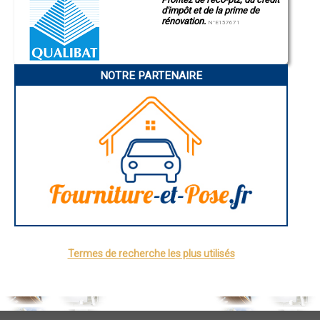
Angoulême
- Chaudières à granulés à Nayemont-les-Fosses
d'impôt et de la prime de
La Rochelle
- Chaudières à granulés à Provenchères-sur-Fave
rénovation.
N°E157671
Bourges
- Chaudières à granulés à La Petite-Raon
Brive-la-Gaillarde
- Chaudières à granulés à Lépanges-sur-Vologne
Dijon
- Chaudières à granulés à Girmont
Saint-Brieuc
Guéret
- Chaudières à granulés à Basse-sur-le-Rupt
NOTRE PARTENAIRE
Périgueux
- Chaudières à granulés à Chaumousey
Besançon
- Chaudières à granulés à Ventron
Valence
- Chaudières à granulés à Monthureux-sur-Saône
Évreux
- Chaudières à granulés à Mattaincourt
Chartres
Brest
- Chaudières à granulés à Ferdrupt
Nîmes
- Chaudières à granulés à Sanchey
Toulouse
- Chaudières à granulés à La Bourgonce
Auch
- Chaudières à granulés à Dounoux
Bordeaux
- Chaudières à granulés à Girancourt
Montpellier
Rennes
- Chaudières à granulés à Martigny-les-Bains
Châteauroux
- Chaudières à granulés à La Voivre
Tours
- Chaudières à granulés à Jeuxey
Grenoble
- Chaudières à granulés à Rochesson
Dole
- Chaudières à granulés à La Chapelle-aux-Bois
Mont-de-Marsan
Termes de recherche les plus utilisés
Blois
- Chaudières à granulés à Coussey
Saint-Étienne
- Chaudières à granulés à Poussay
Le Puy-en-Velay
- Chaudières à granulés à Grandvillers
Nantes
- Chaudières à granulés à Sapois
Orléans
- Chaudières à granulés à Fontenoy-le-Château
Cahors