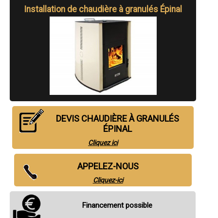
- Chaudières à granulés à Vittel
Installation de chaudière à granulés Épinal
- Chaudières à granulés à La Bresse
- Chaudières à granulés à Charmes
- Chaudières à granulés à Le Val-d'Ajol
- Chaudières à granulés à Saint-Nabord
- Chaudières à granulés à Vagney
- Chaudières à granulés à Saint-Étienne-lès-Remiremont
- Chaudières à granulés à Le Thillot
- Chaudières à granulés à Cornimont
- Chaudières à granulés à Rupt-sur-Moselle
- Chaudières à granulés à Contrexéville
- Chaudières à granulés à Éloyes
- Chaudières à granulés à Bruyères
- Chaudières à granulés à Moyenmoutier
DEVIS CHAUDIÈRE À GRANULÉS
- Chaudières à granulés à Anould
ÉPINAL
- Chaudières à granulés à Fraize
- Chaudières à granulés à Chantraine
Cliquez ici
- Chaudières à granulés à Saulxures-sur-Moselotte
- Chaudières à granulés à Senones
APPELEZ-NOUS
- Chaudières à granulés à Xertigny
- Chaudières à granulés à Sainte-Marguerite
Cliquez-ici
- Chaudières à granulés à Liffol-le-Grand
- Chaudières à granulés à Saulcy-sur-Meurthe
- Chaudières à granulés à Étival-Clairefontaine
Financement possible
- Chaudières à granulés à Granges-sur-Vologne