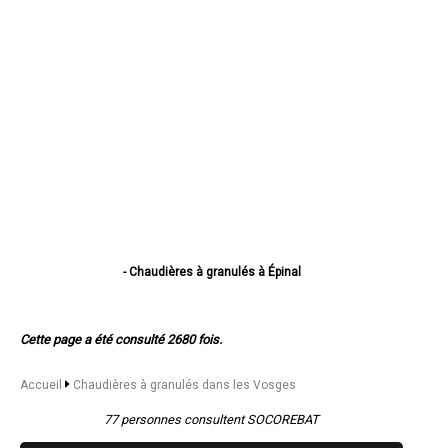
- Chaudières à granulés à Épinal
- Chaudières à granulés à Saint-Dié-des-Vosges
- Chaudières à granulés à Gérardmer
- Chaudières à granulés à Golbey
Cette page a été consulté 2680 fois.
- Chaudières à granulés à Thaon-les-Vosges
- Chaudières à granulés à Remiremont
- Chaudières à granulés à Neufchâteau
Accueil
Chaudières à granulés dans les Vosges
- Chaudières à granulés à Raon-l'Étape
- Chaudières à granulés à Mirecourt
77 personnes consultent SOCOREBAT
- Chaudières à granulés à Rambervillers