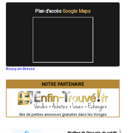
- Chaudières à granulés à Deyvillers
- Chaudières à granulés à Uriménil
Plan d'accès
Google Maps
- Chaudières à granulés à Bulgnéville
- Chaudières à granulés à Saint-Léonard
- Chaudières à granulés à Darnieulles
- Chaudières à granulés à Portieux
- Chaudières à granulés à Ban-de-Laveline
- Chaudières à granulés à Bains-les-Bains
- Chaudières à granulés à Darney
- Chaudières à granulés à Raon-aux-Bois
- Chaudières à granulés à Cheniménil
- Chaudières à granulés à Le Ménil
- Chaudières à granulés à Uzemain
Bourg-en-Bresse
- Chaudières à granulés à Archettes
Saint-Quentin
- Chaudières à granulés à Dompaire
Montluçon
Manosque
- Chaudières à granulés à Igney
NOTRE PARTENAIRE
Gap
- Chaudières à granulés à Aydoilles
Nice
- Chaudières à granulés à Marche
Annonay
- Chaudières à granulés à Docelles
Charleville-Mézières
- Chaudières à granulés à Bellefontaine
Pamiers
Troyes
- Chaudières à granulés à Gironcourt-sur-Vraine
Narbonne
Site de petites annonces gratuites dans les Vosges
- Chaudières à granulés à Vecoux
Rodez
- Chaudières à granulés à Ban-sur-Meurthe-Clefcy
Marseille
- Chaudières à granulés à Jeanménil
Caen
- Chaudières à granulés à Celles-sur-Plaine
Aurillac
Profitez de l'éco-ptz, du crédit