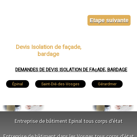
Devis Isolation de façade,
bardage
DEMANDES DE DEVIS ISOLATION DE FAçADE, BARDAGE
Épinal
Saint-Dié-des-Vosges
Gérardmer
Golbey
Thaon-les-Vosges
Remiremont
Neufchâteau
Raon-l'Étape
Mirecourt
Entreprise de bâtiment Epinal tous corps d'état
Rambervillers
Vittel
La Bresse
NOS SERVICES
Entreprise de bâtiment dans les Vosges tous corps d'état