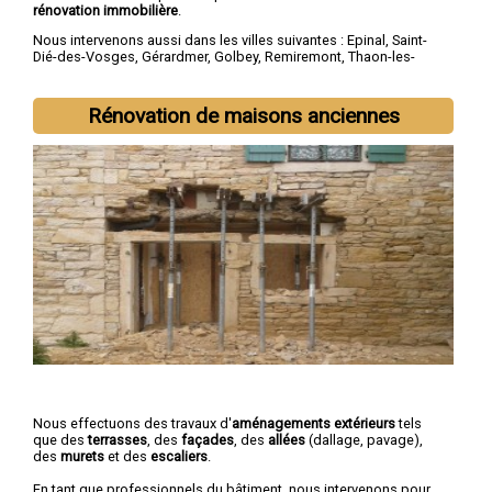
rénovation immobilière
.
Nous intervenons aussi dans les villes suivantes :
Epinal
,
Saint-
Dié-des-Vosges
,
Gérardmer
,
Golbey
,
Remiremont
,
Thaon-les-
Vosges
,
Neufchâteau
,
Raon-l'Étape
,
Mirecourt
,
Rambervillers
Rénovation de maisons anciennes
Nous effectuons des travaux d'
aménagements extérieurs
tels
que des
terrasses
, des
façades
, des
allées
(dallage, pavage),
des
murets
et des
escaliers
.
En tant que professionnels du bâtiment, nous intervenons pour