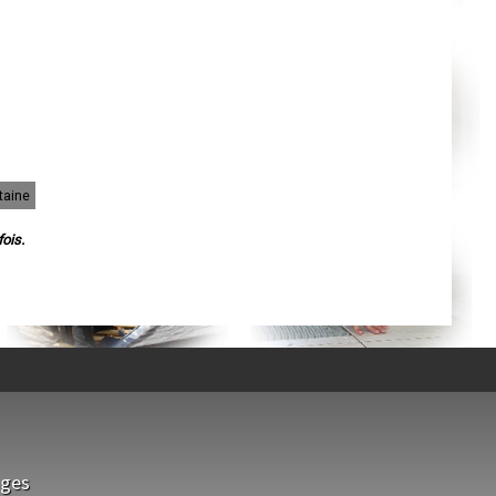
Cahors
Agen
Mende
Angers
Cherbourg-Octeville
Reims
Saint-Dizier
Laval
Nancy
Verdun
Lorient
Metz
taine
Nevers
Lille
ois.
Beauvais
Alençon
Calais
Clermont-Ferrand
Pau
Tarbes
Perpignan
Strasbourg
Mulhouse
Lyon
Vesoul
Chalon-sur-Saône
Le Mans
Chambéry
Annecy
sges
Paris