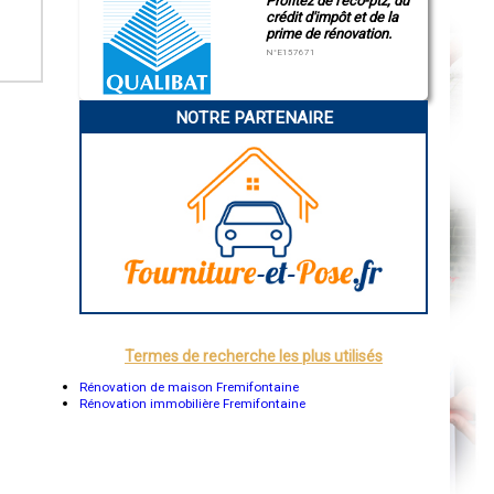
Profitez de l'éco-ptz, du
Aurillac
crédit d'impôt et de la
Angoulême
prime de rénovation.
La Rochelle
N°E157671
Bourges
Brive-la-Gaillarde
Dijon
Saint-Brieuc
NOTRE PARTENAIRE
Guéret
Périgueux
Besançon
Valence
Évreux
Chartres
Brest
Nîmes
Toulouse
Auch
Bordeaux
Montpellier
Rennes
Châteauroux
Termes de recherche les plus utilisés
Tours
Grenoble
Rénovation de maison Fremifontaine
Dole
Rénovation immobilière Fremifontaine
Mont-de-Marsan
Blois
Saint-Étienne
Le Puy-en-Velay
Nantes
Orléans