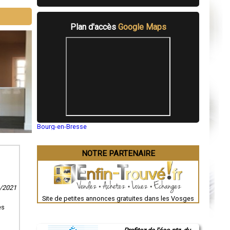
Plan d'accès
Google Maps
Bourg-en-Bresse
Saint-Quentin
Montluçon
Manosque
NOTRE PARTENAIRE
Gap
Nice
Annonay
Charleville-Mézières
1/2021
Pamiers
Troyes
Site de petites annonces gratuites dans les Vosges
Narbonne
es
Rodez
Marseille
Caen