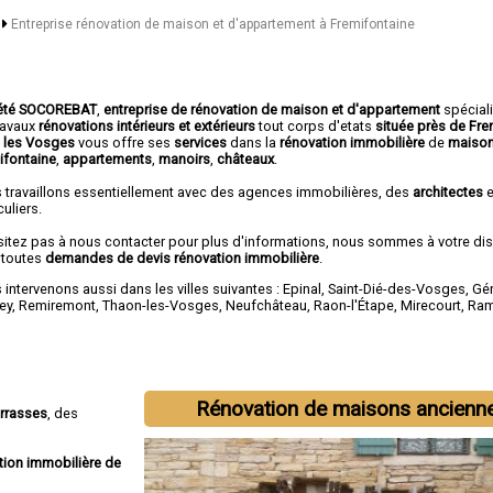
s
Entreprise rénovation de maison et d'appartement à Fremifontaine
été SOCOREBAT
,
entreprise de rénovation de maison et d'appartement
spécial
travaux
rénovations intérieurs et extérieurs
tout corps d'etats
située près de Fre
 les Vosges
vous offre ses
services
dans la
rénovation immobilière
de
maison
ifontaine
,
appartements
,
manoirs
,
châteaux
.
 travaillons essentiellement avec des agences immobilières, des
architectes
e
culiers.
sitez pas à nous contacter pour plus d'informations, nous sommes à votre di
 toutes
demandes de devis rénovation immobilière
.
intervenons aussi dans les villes suivantes :
Epinal
,
Saint-Dié-des-Vosges
,
Gé
ey
,
Remiremont
,
Thaon-les-Vosges
,
Neufchâteau
,
Raon-l'Étape
,
Mirecourt
,
Ram
Rénovation de maisons ancienn
errasses
, des
tion immobilière de