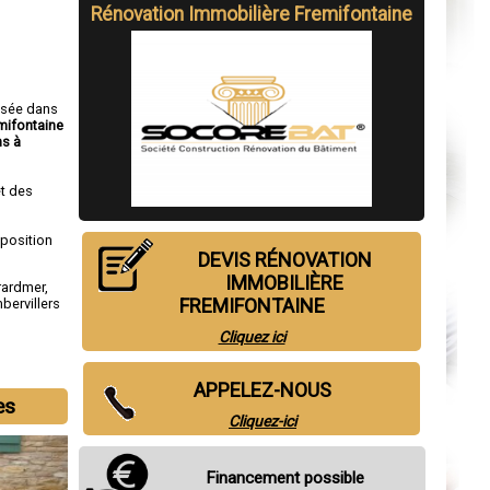
Rénovation Immobilière Fremifontaine
isée dans
mifontaine
s à
t des
sposition
DEVIS RÉNOVATION
IMMOBILIÈRE
rardmer
,
FREMIFONTAINE
bervillers
Cliquez ici
APPELEZ-NOUS
es
Cliquez-ici
Financement possible