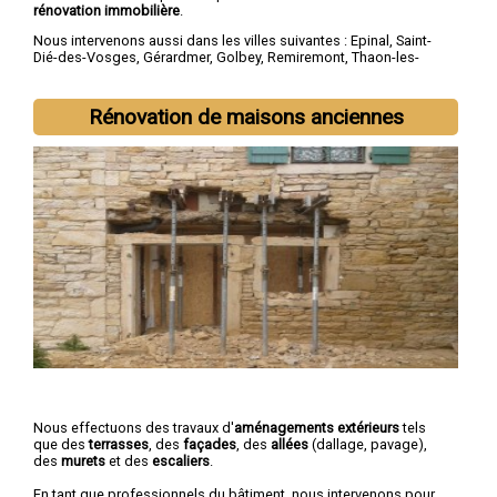
rénovation immobilière
.
Nous intervenons aussi dans les villes suivantes :
Epinal
,
Saint-
Dié-des-Vosges
,
Gérardmer
,
Golbey
,
Remiremont
,
Thaon-les-
Vosges
,
Neufchâteau
,
Raon-l'Étape
,
Mirecourt
,
Rambervillers
Rénovation de maisons anciennes
Nous effectuons des travaux d'
aménagements extérieurs
tels
que des
terrasses
, des
façades
, des
allées
(dallage, pavage),
des
murets
et des
escaliers
.
En tant que professionnels du bâtiment, nous intervenons pour