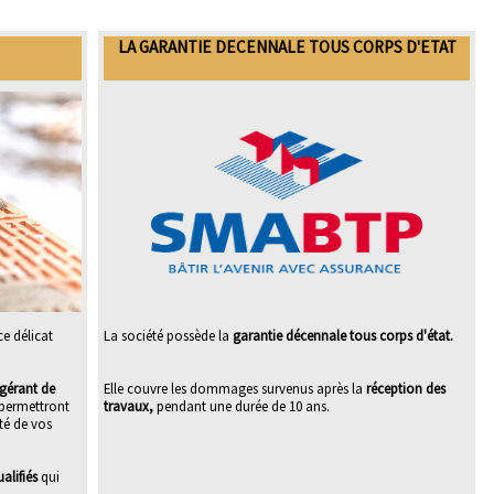
LA GARANTIE DECENNALE TOUS CORPS D'ETAT
ce délicat
La société possède la
garantie décennale tous corps d'état.
gérant de
Elle couvre les dommages survenus après la
réception des
 permettront
travaux,
pendant une durée de 10 ans.
ité de vos
alifiés
qui