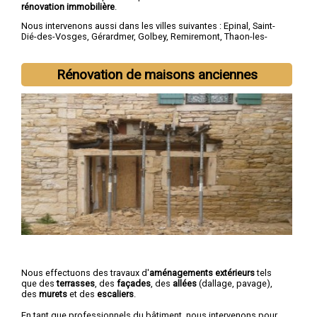
rénovation immobilière
.
Nous intervenons aussi dans les villes suivantes :
Epinal
,
Saint-
Dié-des-Vosges
,
Gérardmer
,
Golbey
,
Remiremont
,
Thaon-les-
Vosges
,
Neufchâteau
,
Raon-l'Étape
,
Mirecourt
,
Rambervillers
Rénovation de maisons anciennes
Nous effectuons des travaux d'
aménagements extérieurs
tels
que des
terrasses
, des
façades
, des
allées
(dallage, pavage),
des
murets
et des
escaliers
.
En tant que professionnels du bâtiment, nous intervenons pour