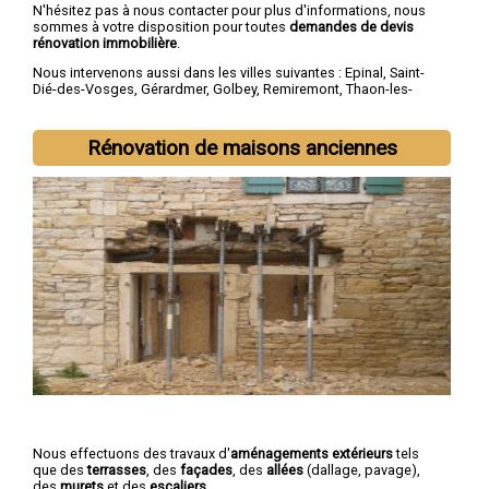
N'hésitez pas à nous contacter pour plus d'informations, nous
sommes à votre disposition pour toutes
demandes de devis
rénovation immobilière
.
Nous intervenons aussi dans les villes suivantes :
Epinal
,
Saint-
Dié-des-Vosges
,
Gérardmer
,
Golbey
,
Remiremont
,
Thaon-les-
Vosges
,
Neufchâteau
,
Raon-l'Étape
,
Mirecourt
,
Rambervillers
Rénovation de maisons anciennes
Nous effectuons des travaux d'
aménagements extérieurs
tels
que des
terrasses
, des
façades
, des
allées
(dallage, pavage),
des
murets
et des
escaliers
.