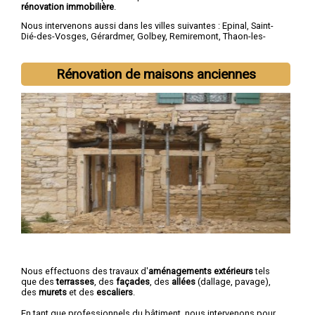
rénovation immobilière
.
Nous intervenons aussi dans les villes suivantes :
Epinal
,
Saint-
Dié-des-Vosges
,
Gérardmer
,
Golbey
,
Remiremont
,
Thaon-les-
Vosges
,
Neufchâteau
,
Raon-l'Étape
,
Mirecourt
,
Rambervillers
Rénovation de maisons anciennes
Nous effectuons des travaux d'
aménagements extérieurs
tels
que des
terrasses
, des
façades
, des
allées
(dallage, pavage),
des
murets
et des
escaliers
.
En tant que professionnels du bâtiment, nous intervenons pour