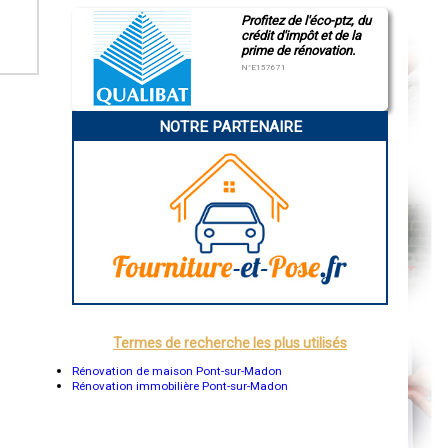
Caen
Profitez de l'éco-ptz, du
Aurillac
crédit d'impôt et de la
Angoulême
prime de rénovation.
La Rochelle
N°E157671
Bourges
Brive-la-Gaillarde
Dijon
Saint-Brieuc
NOTRE PARTENAIRE
Guéret
Périgueux
Besançon
Valence
Évreux
Chartres
Brest
Nîmes
Toulouse
Auch
Bordeaux
Montpellier
Rennes
Châteauroux
Termes de recherche les plus utilisés
Tours
Grenoble
Rénovation de maison Pont-sur-Madon
Dole
Rénovation immobilière Pont-sur-Madon
Mont-de-Marsan
Blois
Saint-Étienne
Le Puy-en-Velay