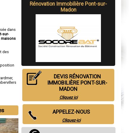
Rénovation Immobilière Pont-sur-
Madon
isée dans
t-sur-
e
maisons
t des
sposition
DEVIS RÉNOVATION
rardmer
,
IMMOBILIÈRE PONT-SUR-
bervillers
MADON
Cliquez ici
es
APPELEZ-NOUS
Cliquez-ici