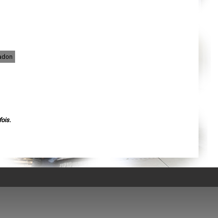
Nantes
Orléans
Cahors
Agen
Mende
Angers
Cherbourg-Octeville
Reims
Madon
Saint-Dizier
Laval
Nancy
Verdun
Lorient
Metz
Nevers
Lille
Beauvais
ois.
Alençon
Calais
Clermont-Ferrand
Pau
Tarbes
Perpignan
Strasbourg
Mulhouse
Lyon
Vesoul
Chalon-sur-Saône
Le Mans
Chambéry