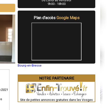
Du Lundi au vendredi
9h00 - 18h00
Plan d'accès
Google Maps
Bourg-en-Bresse
Saint-Quentin
Montluçon
Manosque
NOTRE PARTENAIRE
Gap
Nice
Annonay
1/2021
Charleville-Mézières
Pamiers
Troyes
es
Site de petites annonces gratuites dans les Vosges
Narbonne
Rodez
Marseille