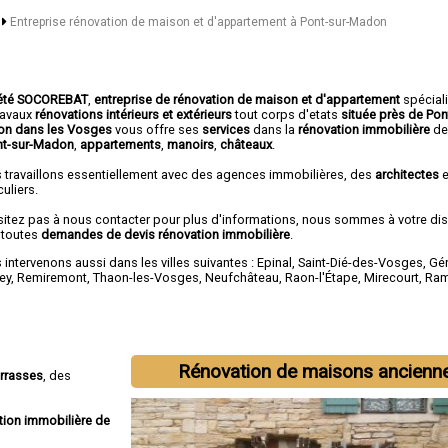
s
Entreprise rénovation de maison et d'appartement à Pont-sur-Madon
été SOCOREBAT
,
entreprise de rénovation de maison et d'appartement
spécial
travaux
rénovations intérieurs et extérieurs
tout corps d'etats
située près de Pon
n dans les Vosges
vous offre ses
services
dans la
rénovation immobilière
d
nt-sur-Madon
,
appartements
,
manoirs
,
châteaux
.
 travaillons essentiellement avec des agences immobilières, des
architectes
e
culiers.
sitez pas à nous contacter pour plus d'informations, nous sommes à votre di
 toutes
demandes de devis rénovation immobilière
.
intervenons aussi dans les villes suivantes :
Epinal
,
Saint-Dié-des-Vosges
,
Gé
ey
,
Remiremont
,
Thaon-les-Vosges
,
Neufchâteau
,
Raon-l'Étape
,
Mirecourt
,
Ram
Rénovation de maisons ancienn
errasses
, des
tion immobilière de