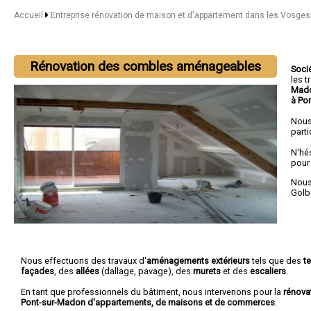
Accueil
Entreprise rénovation de maison et d'appartement dans les Vosge
Rénovation des combles aménageables
Soci
les 
Mado
à Po
Nous
parti
N'hé
pour
Nous 
Golb
Nous effectuons des travaux d'
aménagements extérieurs
tels que des
t
façades
, des
allées
(dallage, pavage), des
murets
et des
escaliers
.
En tant que professionnels du bâtiment, nous intervenons pour la
rénova
Pont-sur-Madon d'appartements, de maisons et de commerces
.