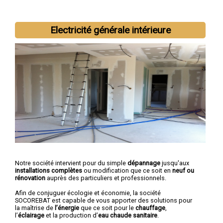
Electricité générale intérieure
Nous intervenons aussi dans les villes suivantes :
Epinal
,
Saint-
Dié-des-Vosges
,
Gérardmer
,
Golbey
,
Remiremont
,
Thaon-les-
Vosges
,
Neufchâteau
,
Raon-l'Étape
,
Mirecourt
,
Rambervillers
Notre société intervient pour du simple
dépannage
jusqu'aux
installations complètes
ou modification que ce soit en
neuf ou
rénovation
auprès des particuliers et professionnels.
Afin de conjuguer écologie et économie, la société
SOCOREBAT est capable de vous apporter des solutions pour
la maîtrise de
l’énergie
que ce soit pour le
chauffage
,
l’
éclairage
et la production d’
eau chaude sanitaire
.