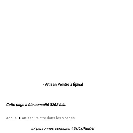
- Artisan Peintre à Épinal
- Artisan Peintre à Saint-Dié-des-Vosges
- Artisan Peintre à Gérardmer
- Artisan Peintre à Golbey
Cette page a été consulté 3262 fois.
- Artisan Peintre à Thaon-les-Vosges
- Artisan Peintre à Remiremont
- Artisan Peintre à Neufchâteau
Accueil
Artisan Peintre dans les Vosges
- Artisan Peintre à Raon-l'Étape
- Artisan Peintre à Mirecourt
57 personnes consultent SOCOREBAT
- Artisan Peintre à Rambervillers