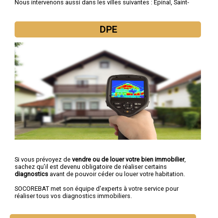
Nous intervenons aussi dans les villes suivantes :
Epinal
,
Saint-
Dié-des-Vosges
,
Gérardmer
,
Golbey
,
Remiremont
,
Thaon-les-
Vosges
,
Neufchâteau
,
Raon-l'Étape
,
Mirecourt
,
Rambervillers
DPE
Si vous prévoyez de
vendre ou de louer votre bien immobilier
,
sachez qu’il est devenu obligatoire de réaliser certains
diagnostics
avant de pouvoir céder ou louer votre habitation.
SOCOREBAT met son équipe d'experts à votre service pour
réaliser tous vos diagnostics immobiliers.